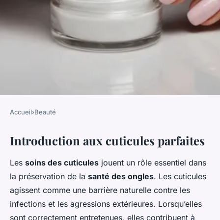
Accueil
›
Beauté
BEAUTÉ
Introduction aux cuticules parfaites
Le guide complet pour des
cuticules parfaites
Les
soins des cuticules
jouent un rôle essentiel dans
la préservation de la
santé des ongles
. Les cuticules
Martin
•
27 novembre 2024
•
6 min de lecture
agissent comme une barrière naturelle contre les
infections et les agressions extérieures. Lorsqu’elles
sont correctement entretenues, elles contribuent à