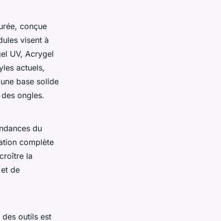
urée, conçue
ules visent à
gel UV, Acrygel
yles actuels,
une base solide
 des ongles.
tendances du
cation complète
roître la
 et de
 des outils est