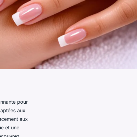
onnante pour
daptées aux
cacement aux
ue et une
Découvrez