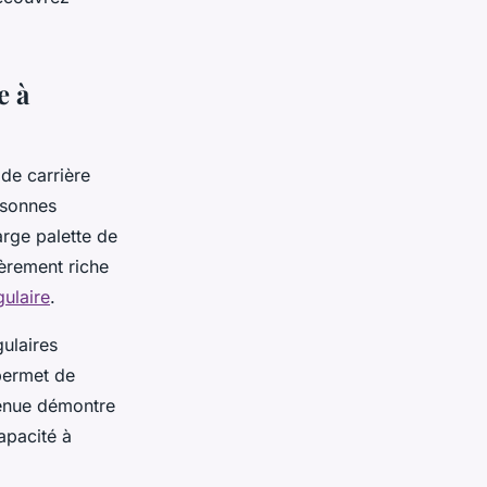
e à
de carrière
rsonnes
arge palette de
ièrement riche
gulaire
.
gulaires
 permet de
btenue démontre
apacité à