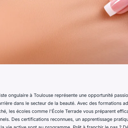
te ongulaire à
iste ongulaire à Toulouse représente une opportunité passi
arrière dans le secteur de la beauté. Avec des formations a
otre carrière
hé, les écoles comme l'École Terrade vous préparent effi
nels. Des certifications reconnues, un apprentissage pratiq
la vie active sont au programme. Prêt à franchir le pas ? 