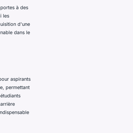
 portes à des
i les
quisition d'une
rnable dans le
pour aspirants
e, permettant
étudiants
arrière
indispensable