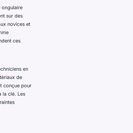
 ongulaire
nt sur des
aux novices et
amme
ndent ces
echniciens en
tériaux de
st conçue pour
 la clé. Les
raintes