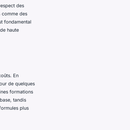
 respect des
nts comme des
est fondamental
 de haute
coûts. En
tour de quelques
ines formations
base, tandis
formules plus