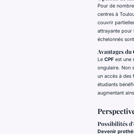
Pour de nombreux
centres à Toulou
couvrir partiell
attrayante pour 
échelonnés sont 
Avantages du
Le
CPF
est une 
ongulaire. Non s
un accès à des f
étudiants bénéf
augmentant ainsi
Perspective
Possibilités d
Devenir prothé