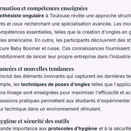
rmation et compétences enseignées
othésiste ongulaire
à Toulouse révèle une approche struct
nts et ceux recherchant une spécialisation avancée. Les mod
mpétences essentielles, telles que la création d'ongles en 
les américaine. En outre, les participants découvrent des st
re Baby Boomer et russe. Ces connaissances fournissent 
bitionnent de lancer leur propre entreprise dans l’industrie
ancées et nouvelles tendances
inclut des éléments innovants qui capturent les dernières 
emple, les
techniques de poses d'ongles
telles que l'appli
ans limage sont enseignées pour maximiser l'efficacité et acc
 sessions pratiques permettent aux étudiants d'expérimenter
eur technique dans un environnement stimulant.
ygiène et sécurité des outils
rande importance aux
protocoles d'hygiène
et à la sécurité