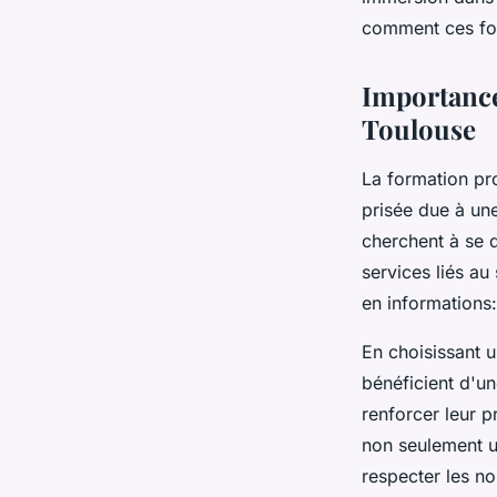
Martin
•
2 mai 2025
•
5 min de lecture
comment ces for
Importance
Toulouse
La formation pr
prisée due à un
cherchent à se d
services liés au
en informations
En choisissant u
bénéficient d'un
renforcer leur p
non seulement u
respecter les no