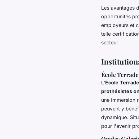
Les avantages d'
opportunités pro
employeurs et cli
telle certificat
secteur.
Institutio
École Terrade
L'
École Terrad
prothésistes on
une immersion r
peuvent y bénéfi
dynamique. Situ
pour l'avenir pr
Ongles Galeri