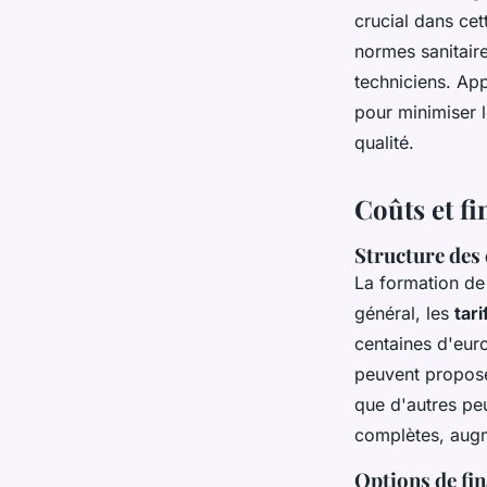
crucial dans cet
normes sanitair
techniciens. App
pour minimiser l
qualité.
Coûts et f
Structure des
La formation de
général, les
tar
centaines d'eur
peuvent propose
que d'autres pe
complètes, augme
Options de fi