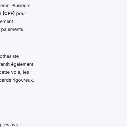
érer. Plusieurs
n (CPF)
pour
èrement
s paiements
othésiste
arantit également
ette voie, les
dards rigoureux,
près avoir