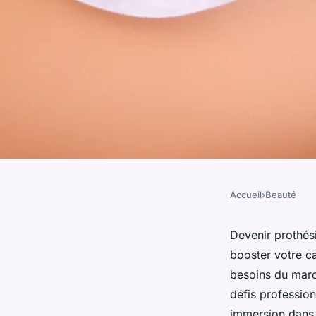
Accueil
›
Beauté
BEAUTÉ
Formation prothésis
Devenir prothés
booster votre c
toulouse : boostez v
besoins du marc
défis profession
immersion dans 